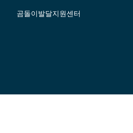
Skip
to
곰돌이발달지원센터
content