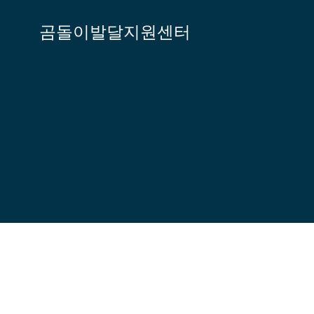
Skip
to
곰돌이발달지원센터
content