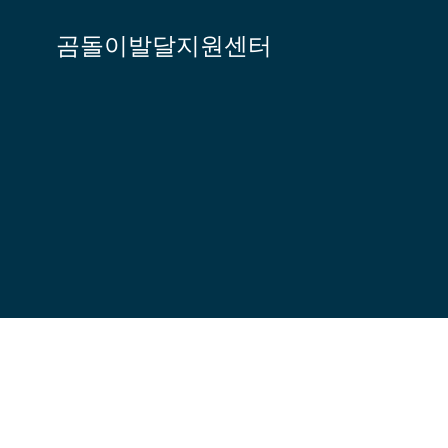
Skip
to
곰돌이발달지원센터
content