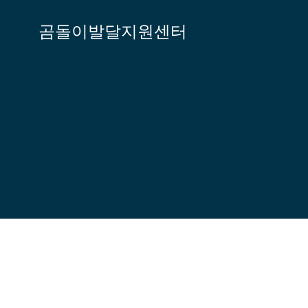
Skip
to
곰돌이발달지원센터
content